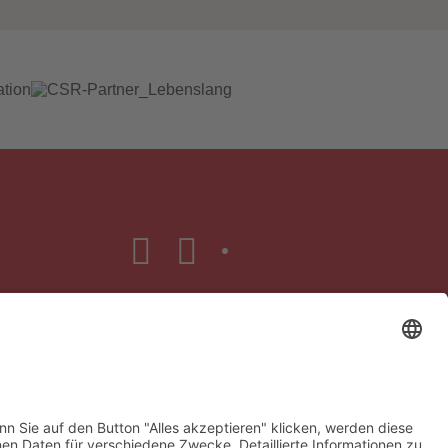
2026 • VfL Wittekind e.V. Wildeshausen