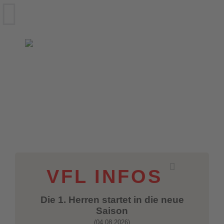
VfL Wittekind
Aktuelles
▾
Abteilungen
▾
Beachsp
VFL INFOS
Die 1. Herren startet in die neue
Saison
(04.08.2026)