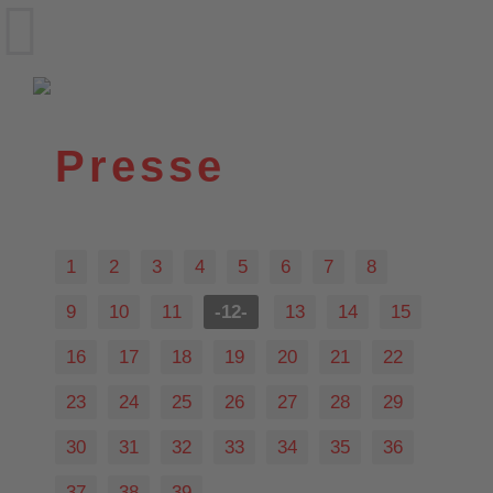
VfL Wittekind e.V.
Wildeshausen
Presse
1
2
3
4
5
6
7
8
9
10
11
-12-
13
14
15
16
17
18
19
20
21
22
23
24
25
26
27
28
29
30
31
32
33
34
35
36
37
38
39