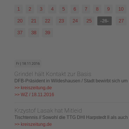
1
2
3
4
5
6
7
8
9
10
20
21
22
23
24
25
-26-
27
37
38
39
Fr | 18.11.2016
Grindel hält Kontakt zur Basis
DFB-Präsident in Wildeshausen / Stadt bewirbt sich u
>> kreiszeitung.de
>> WZ / 18.11.2016
Krzystof Lasak hat Mitleid
Tischtennis // Sowohl die TTG DHI Harpstedt II als auch 
>> kreiszeitung.de