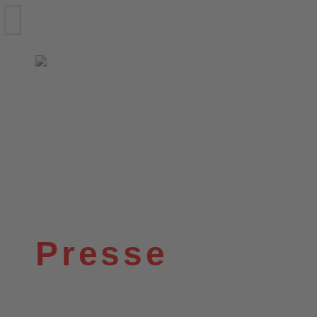
VfL Wittekind
Aktuelles
▾
Abteilungen
▾
Beachsp
Presse