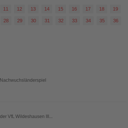
11
12
13
14
15
16
17
18
19
28
29
30
31
32
33
34
35
36
m Nachwuchsländerspiel
der VfL Wildeshausen III...