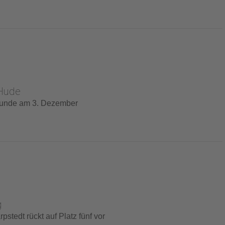
 Hude
rrunde am 3. Dezember
g
pstedt rückt auf Platz fünf vor