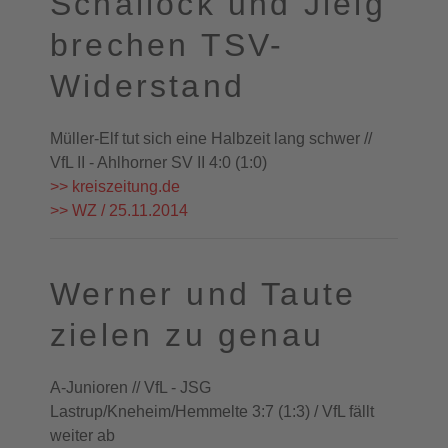
Schallock und Jielg
brechen TSV-
Widerstand
Müller-Elf tut sich eine Halbzeit lang schwer //
VfL II - Ahlhorner SV II 4:0 (1:0)
>> kreiszeitung.de
>> WZ / 25.11.2014
Werner und Taute
zielen zu genau
A-Junioren // VfL - JSG
Lastrup/Kneheim/Hemmelte 3:7 (1:3) / VfL fällt
weiter ab