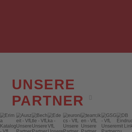
VfL Wildeshausen II reist mit personellen
Problemen zum Titelkandidaten
Achternmeer
(WZ / 07.08.2026)
UNSERE
PARTNER