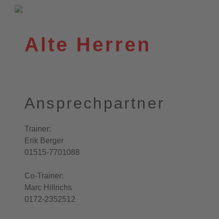
VfL Wittekind e.V.
Wildeshausen
Alte Herren
Ansprechpartner
Trainer:
Erik Berger
01515-7701088
Co-Trainer:
Marc Hillrichs
0172-2352512