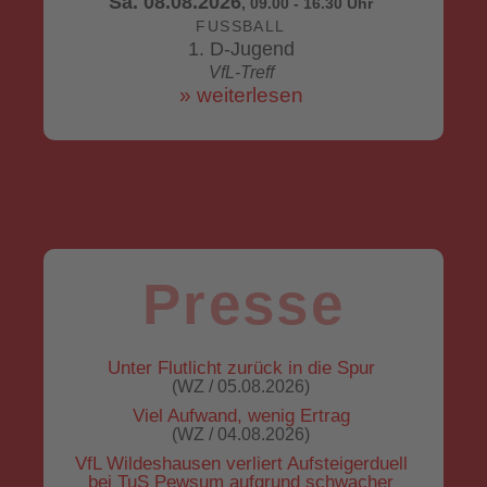
Sa. 08.08.2026
, 09.00 - 16.30 Uhr
FUSSBALL
1. D-Jugend
VfL-Treff
» weiterlesen
Presse
Unter Flutlicht zurück in die Spur
(WZ / 05.08.2026)
Viel Aufwand, wenig Ertrag
(WZ / 04.08.2026)
VfL Wildeshausen verliert Aufsteigerduell
bei TuS Pewsum aufgrund schwacher