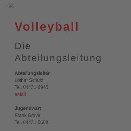
VfL Wittekind e.V.
Wildeshausen
Volleyball
Die
Abteilungsleitung
Abteilungsleiter
Lothar Schulz
Tel. 04431-6945
eMail
Jugendwart
Frank Gravel
Tel. 04431-5608