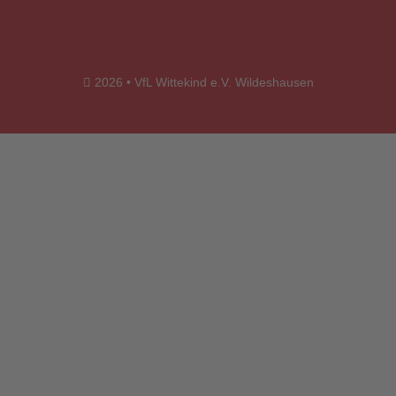
2026 • VfL Wittekind e.V. Wildeshausen